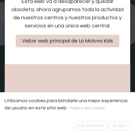
Esta web va a desaparecer y quedar
negra "Coches
obsoleta, ahora agrupamos toda la actividad
fantásticos"
de nuestros centros y nuestros productos y
servicios en una única web central.
Visitar web principal de La Molona Kids
Los registros están
Registros cerrados
cerrados
Utilizamos cookies para brindarle una mejor experiencia
de usuario en este sitio web.
Política de Cookies
​Taller
Only essentials
Acepto