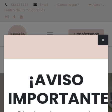
633 331 381
Email
¿Cómo llegar? ➡️
Abre tu
centro de La Molona Kids
Contáctenos
×
Todos los eventos
España
¡AVISO
IMPORTANTE