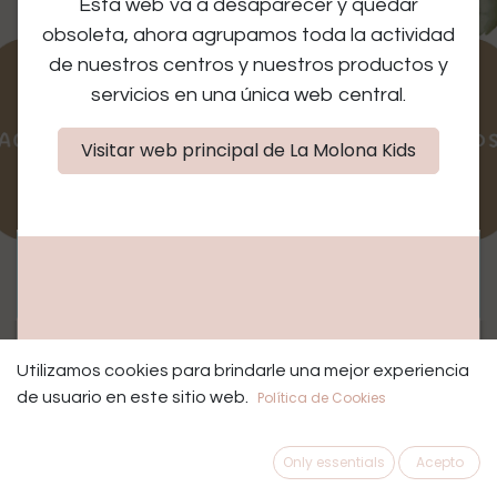
Taller sensorial con luz
Esta web va a desaparecer y quedar
negra "Dinos"
obsoleta, ahora agrupamos toda la actividad
de nuestros centros y nuestros productos y
servicios en una única web central.
Visitar web principal de La Molona Kids
Las entradas para este
Agotado
evento están
agotadas
Utilizamos cookies para brindarle una mejor experiencia
de usuario en este sitio web.
Política de Cookies
Taller
Only essentials
Acepto