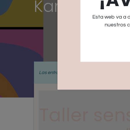
Kandinsky"
Esta web va a 
nuestros c
Las entradas para este evento están
agota
Taller sen