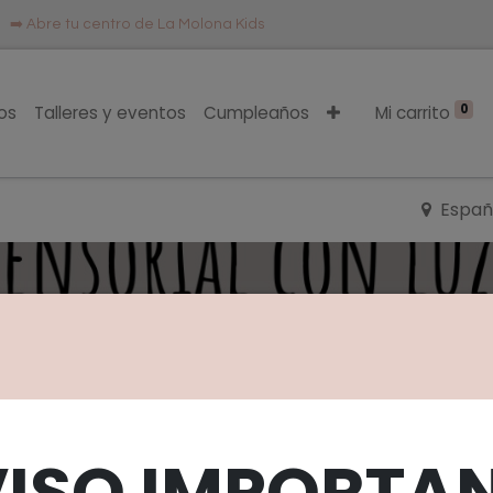
 ➡️
Abre tu centro de La Molona Kids
0
os
Talleres y eventos
Cumpleaños
Mi carrito
Espa
rial con luz negra
VISO IMPORTAN