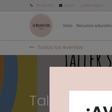
633 331 381
Email
¿Cómo llegar?
Inicio
Recursos educativ
Todos los eventos
Taller senso
¡A