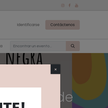
Identificarse
Contáctenos
ña
×
 "El arte de
TE!