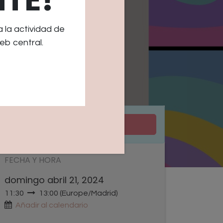
la actividad de
eb central.
Agotado
FECHA Y HORA
domingo abril 21, 2024
11:30
13:00
(
Europe/Madrid
)
Añadir al calendario