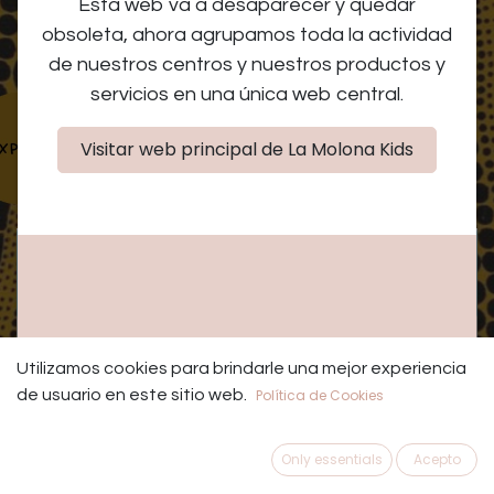
Esta web va a desaparecer y quedar
negra "Viaje hacia el
obsoleta, ahora agrupamos toda la actividad
arte de Yayoi Kusama"
de nuestros centros y nuestros productos y
servicios en una única web central.
Visitar web principal de La Molona Kids
Las entradas para este
Agotado
evento están
agotadas
Utilizamos cookies para brindarle una mejor experiencia
de usuario en este sitio web.
Política de Cookies
Viaje hacia
Only essentials
Acepto