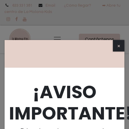
633 331 381
Email
¿Cómo llegar? ➡️
Abre tu
centro de La Molona Kids
Contáctenos
×
Todos los productos
Cuento Un año en Villaflor
¡AVISO
IMPORTANTE