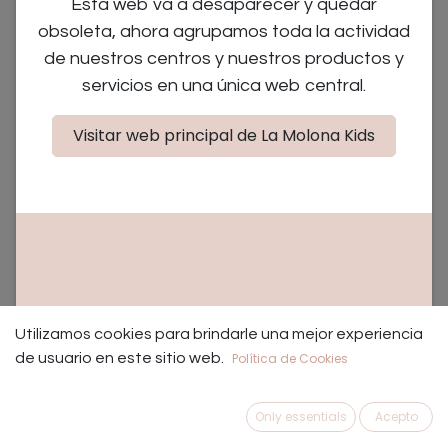
Esta web va a desaparecer y quedar
obsoleta, ahora agrupamos toda la actividad
de nuestros centros y nuestros productos y
servicios en una única web central.
Visitar web principal de La Molona Kids
Cuento Un año en Villaflor
(0 reseña)
Utilizamos cookies para brindarle una mejor experiencia
En Villaflor nos encanta cocinar: he aquí doce recetas
de usuario en este sitio web.
Política de Cookies
saladas y dulces, una por cada mes del año, para
disfrutar de las frutas y verduras de temporada. Un libro
Only essentials
Acepto
que abrirá tu apetito y el de tus peques, mientras