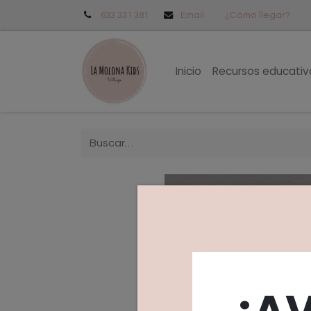
633 331 381
Email
¿Cómo llegar?
Inicio
Recursos educativ
¡A