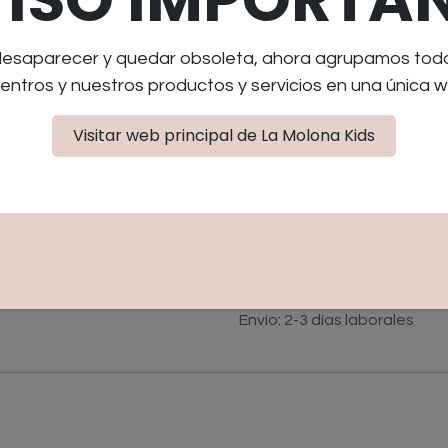
transportarlo a cualquier pa
5,99
€
desaparecer y quedar obsoleta, ahora agrupamos toda 
entros y nuestros productos y servicios en una única w
Visitar web principal de La Molona Kids
AÑADIR AL CARRIT
Añadir a lista de deseo
Términos y condiciones
Garantía de devolución de 3
Envío: 2-3 días laborales