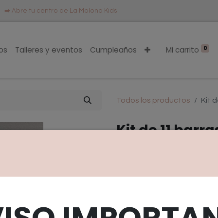
 ➡️
Abre tu centro de La Molona Kids
0
os
Talleres y eventos
Cumpleaños
Mi carrito
Todos los productos
Kit 
Kit de 11 barra
colores
(0 reseña)
Estas barras de plastilina 
colores brillantes listos par
VISO IMPORTAN
deseen los más pequeños.
Se trata de una plastilina mo