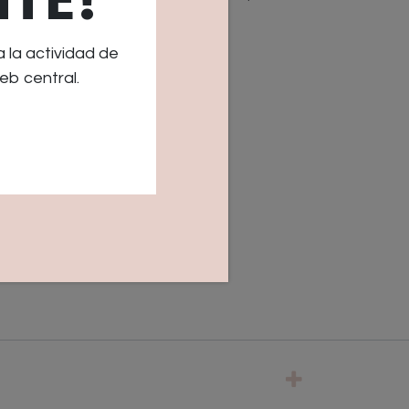
rte.
la actividad de
eb central.
O
COMPRAR AHORA
s
0 días