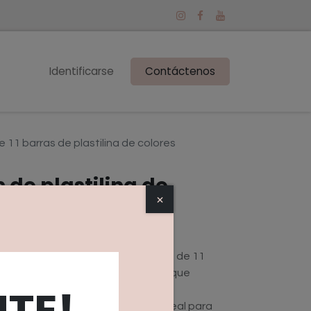
Identificarse
Contáctenos
de 11 barras de plastilina de colores
s de plastilina de
×
nunca se secan. Vienen en paquetes de 11
a convertirse en todo aquello en lo que
TE!
ldeable, versátil y su envase es ideal para