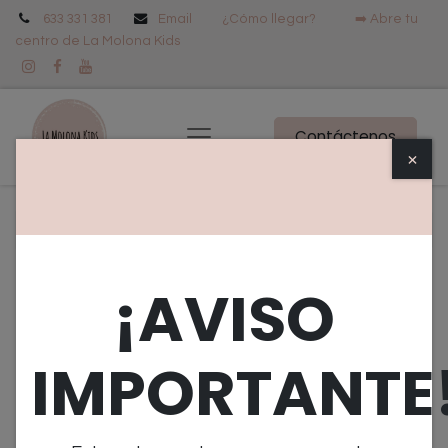
633 331 381
Email
¿Cómo llegar? ➡️
Abre tu
centro de La Molona Kids
Contáctenos
×
Todos los productos
Pack de 100 tizas de colores
¡AVISO
IMPORTANTE