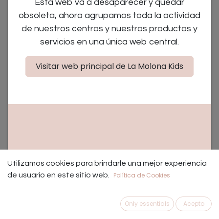
Esta web va a desaparecer y quedar
obsoleta, ahora agrupamos toda la actividad
de nuestros centros y nuestros productos y
servicios en una única web central.
Visitar web principal de La Molona Kids
Pack de 100 tizas de colores
(0 reseña)
Utilizamos cookies para brindarle una mejor experiencia
Con este súper pack de tizas de colores los niños
de usuario en este sitio web.
Política de Cookies
disfrutarán no solo sobre una pizarra, sino también en
exteriores, pavimento, etc.
Only essentials
Acepto